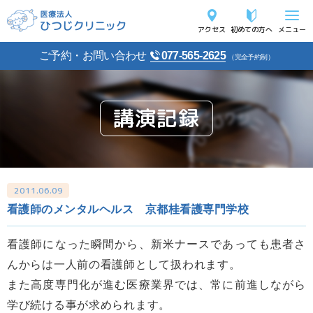
アクセス
初めての方へ
メニュー
ご予約・お問い合わせ
077-565-2625
（完全予約制）
講演記録
2011.06.09
看護師のメンタルヘルス 京都桂看護専門学校
看護師になった瞬間から、新米ナースであっても患者さ
んからは一人前の看護師として扱われます。
また高度専門化が進む医療業界では、常に前進しながら
学び続ける事が求められます。