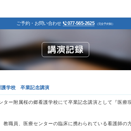
ご予約・お問い合わせ
077-565-2625
（完全予約制）
講演記録
看護学校 卒業記念講演
ンター附属桜の郷看護学校にて卒業記念講演として『医療
、教職員、医療センターの臨床に携わられている看護師の