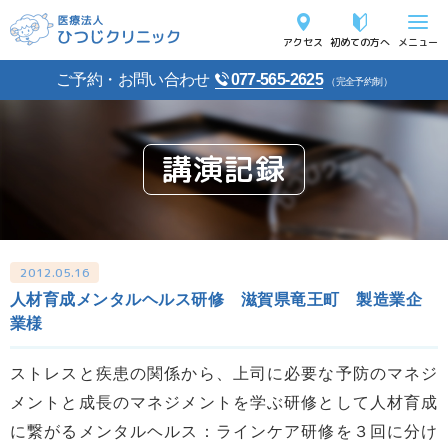
アクセス
初めての方へ
メニュー
ご予約・お問い合わせ
077-565-2625
（完全予約制）
講演記録
2012.05.16
人材育成メンタルヘルス研修 滋賀県竜王町 製造業企
業様
ストレスと疾患の関係から、上司に必要な予防のマネジ
メントと成長のマネジメントを学ぶ研修として人材育成
に繋がるメンタルヘルス：ラインケア研修を３回に分け