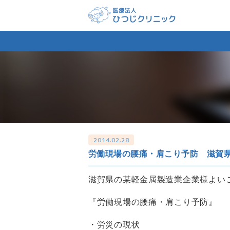
2014.02.28
労働現場の腰痛・肩こり予防 滋賀
滋賀県の某軽金属製造業企業様よい
『労働現場の腰痛・肩こり予防』
・労災の現状