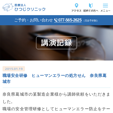
アクセス
初めての方へ
メニュー
ご予約・お問い合わせ
077-565-2625
（完全予約制）
講演記録
2015.01.19
職場安全研修 ヒューマンエラーの処方せん 奈良県葛
城市
奈良県葛城市の某製造企業様から講師依頼をいただきま
した。
職場の安全管理研修としてヒューマンエラー防止をテー